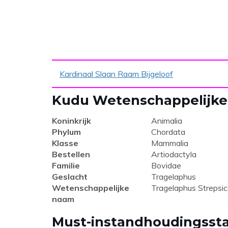
Kardinaal Slaan Raam Bijgeloof
Kudu Wetenschappelijke c
Koninkrijk
Animalia
Phylum
Chordata
Klasse
Mammalia
Bestellen
Artiodactyla
Familie
Bovidae
Geslacht
Tragelaphus
Wetenschappelijke
Tragelaphus Strepsic
naam
Must-instandhoudingssta