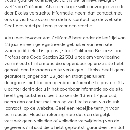
voorafgaande kalenderjaar. Dit is de 'Shine-the-Light-
wet' van Californië. Als u een kopie wilt aanvragen van de
door Ekolss verstrekte informatie, neem dan contact met
ons op via
Ekolss.com
via de link 'contact' op de website.
Geef een redelijke termijn voor een reactie.
Als u een inwoner van Californië bent onder de leeftijd van
18 jaar en een geregistreerde gebruiker van een site
waarop dit beleid is gepost, staat California Business and
Professions Code Section 22581 u toe om verwijdering
van inhoud of informatie die u openbaar op onze site hebt
gepost, aan te vragen en te verkrijgen. . Ekolss heeft geen
gebruikers jonger dan 13 jaar en staat gebruikers
doorgaans niet toe om openbaar informatie te posten. Als
u echter denkt dat u in het openbaar informatie op de site
heeft geplaatst en u bent tussen de 13 en 17 jaar oud,
neem dan contact met ons op via
Ekolss.com
via de link
'contact' op de website. Geef een redelijke termijn voor
een reactie. Houd er rekening mee dat een dergelijk
verzoek geen volledige of volledige verwijdering van de
gegevens / inhoud die u hebt geplaatst, garandeert en dat