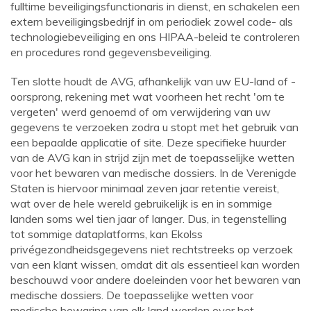
fulltime beveiligingsfunctionaris in dienst, en schakelen een
extern beveiligingsbedrijf in om periodiek zowel code- als
technologiebeveiliging en ons HIPAA-beleid te controleren
en procedures rond gegevensbeveiliging.
Ten slotte houdt de AVG, afhankelijk van uw EU-land of -
oorsprong, rekening met wat voorheen het recht 'om te
vergeten' werd genoemd of om verwijdering van uw
gegevens te verzoeken zodra u stopt met het gebruik van
een bepaalde applicatie of site. Deze specifieke huurder
van de AVG kan in strijd zijn met de toepasselijke wetten
voor het bewaren van medische dossiers. In de Verenigde
Staten is hiervoor minimaal zeven jaar retentie vereist,
wat over de hele wereld gebruikelijk is en in sommige
landen soms wel tien jaar of langer. Dus, in tegenstelling
tot sommige dataplatforms, kan Ekolss
privégezondheidsgegevens niet rechtstreeks op verzoek
van een klant wissen, omdat dit als essentieel kan worden
beschouwd voor andere doeleinden voor het bewaren van
medische dossiers. De toepasselijke wetten voor
medische bewaring van elk land worden over het