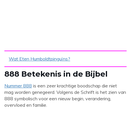
Wat Eten Humboldtpinguïns?
888 Betekenis in de Bijbel
Nummer 888
is een zeer krachtige boodschap die niet
mag worden genegeerd. Volgens de Schrift is het zien van
888 symbolisch voor een nieuw begin, verandering,
overvloed en familie.