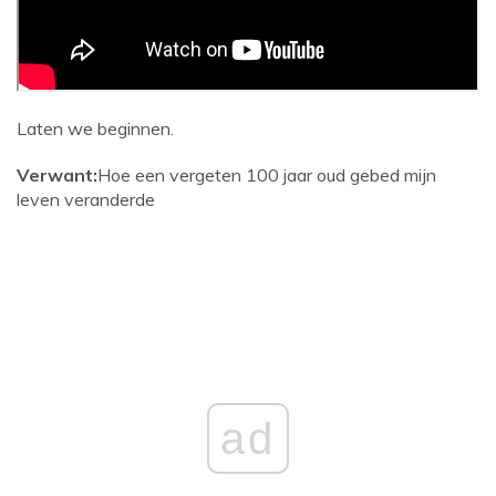
Laten we beginnen.
Verwant:
Hoe een vergeten 100 jaar oud gebed mijn
leven veranderde
ad