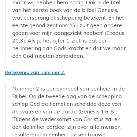
maar wij hebben hem nodig. Ook is de titel
van het eerste boek van de bijbel Genesis,
wat oorsprong of schepping betekent. En het
eerste gebod zegt ons: 'Gij zult geen andere
goden voor mijn aangezicht hebben' (Exodus
20:3). Als je het cijfer 1 ziet, is dat een
herinnering aan Gods kracht en dat we maar
één God moeten aanbidden.
Betekenis van nummer 2:
Nummer 2 is een symbool van eenheid in de
Bijbel. Op de tweede dag van de schepping
schiep God de hemel en scheidde deze van
de wateren van de aarde (Genesis 1:6-8).
Tijdens de wederkomst van Christus zal er
een definitief oordeel zijn over alle mensen,
resulterend in eenheid tussen trouwe