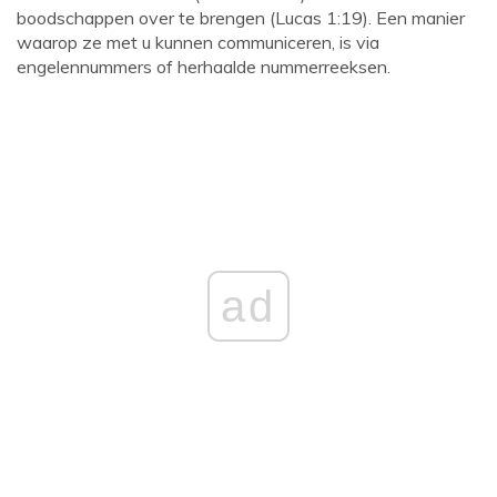
boodschappen over te brengen (Lucas 1:19). Een manier
waarop ze met u kunnen communiceren, is via
engelennummers of herhaalde nummerreeksen.
ad