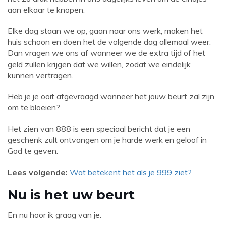
aan elkaar te knopen.
Elke dag staan ​​we op, gaan naar ons werk, maken het
huis schoon en doen het de volgende dag allemaal weer.
Dan vragen we ons af wanneer we de extra tijd of het
geld zullen krijgen dat we willen, zodat we eindelijk
kunnen vertragen.
Heb je je ooit afgevraagd wanneer het jouw beurt zal zijn
om te bloeien?
Het zien van 888 is een speciaal bericht dat je een
geschenk zult ontvangen om je harde werk en geloof in
God te geven.
Lees volgende:
Wat betekent het als je 999 ziet?
Nu is het uw beurt
En nu hoor ik graag van je.