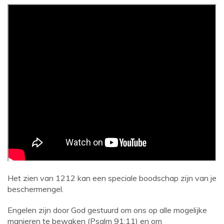
Het zien van 1212 kan een speciale boodschap zijn van je
beschermengel.
Engelen zijn door God gestuurd om ons op alle mogelijke
manieren te bewaken (Psalm 91:11) en om