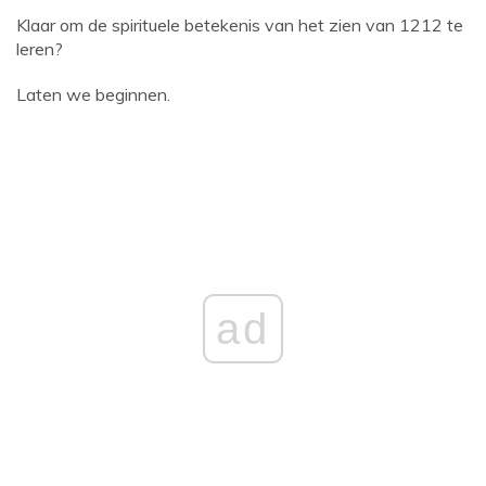
Klaar om de spirituele betekenis van het zien van 1212 te
leren?
Laten we beginnen.
ad