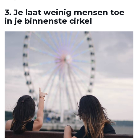
3. Je laat weinig mensen toe
in je binnenste cirkel