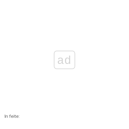
ad
In feite: