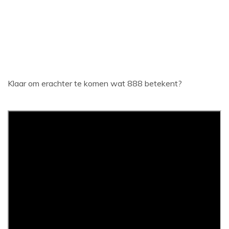
Klaar om erachter te komen wat 888 betekent?