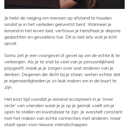
Je hebt de neiging om mensen op afstand te houden
omdat je in het verleden gekwetst bent. Wanneer je
iemand in het leven laat, vertrouw je hem/haar je diepste
gedachten en gevoelens toe. Dit is niet iets wat je licht
opvat.
Soms zet je een voorgevel of gevel op om de echte ik te
verbergen. Als je te snel te veel van je persoonlijkheid
prijsgeeft, maak je je zorgen over wat anderen van je
denken. Degenen die dicht bij je staan, weten echter dat
je eigenaardigheden je zo leuk maken om in de buurt te
zijn.
Het kost tijd voordat je iemand accepteert in je 'inner
circle' van vrienden waar je je op je gemak voelt om je
open te stellen en kwetsbaar te zijn. Je worstelt constant
met het maken van echte connecties met anderen, maar
staat open voor nieuwe vriendschappen.