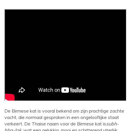
De Birmese kat is vooral bekend om zijn prachtige zachte
vacht, die normaal gesproken in een ongelooflijke staat
verkeert. De Thaise naam voor de Birmese kat is
subh-
bha-lak
, wat een gelukkig, mooi en schitterend uiterlijk