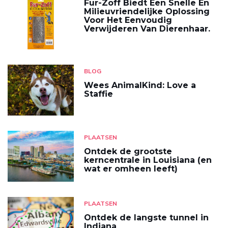
Fur-Zoff Biedt Een Snelle En
Milieuvriendelijke Oplossing
Voor Het Eenvoudig
Verwijderen Van Dierenhaar.
BLOG
Wees AnimalKind: Love a
Staffie
PLAATSEN
Ontdek de grootste
kerncentrale in Louisiana (en
wat er omheen leeft)
PLAATSEN
Ontdek de langste tunnel in
Indiana